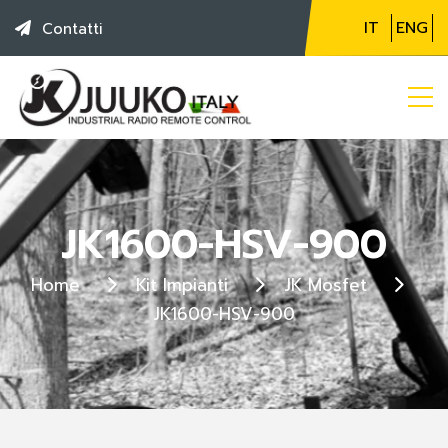
IT
ENG
Contatti
JK1600-HSV-900
Home
Kit Impianti
JK Mosfet
JK1600-HSV-900