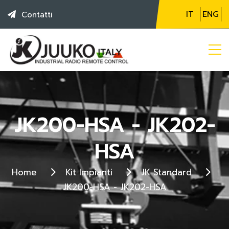
IT
ENG
Contatti
JK200-HSA - JK202-
HSA
Home
Kit Impianti
JK Standard
JK200-HSA - JK202-HSA