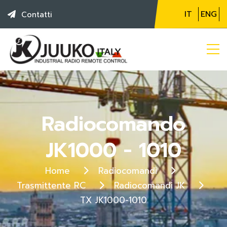
IT
ENG
Contatti
Radiocomando
JK1000 - 1010
Home
Radiocomandi
Trasmittente RC
Radiocomandi JK
TX JK1000-1010