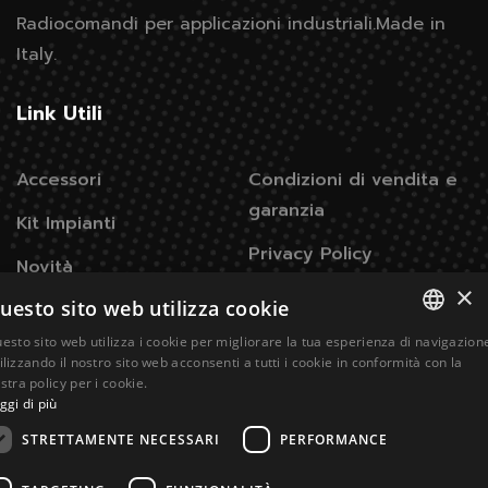
Radiocomandi per applicazioni industriali.
Made in
Italy.
Link Utili
Accessori
Condizioni di vendita e
garanzia
Kit Impianti
Privacy Policy
Novità
×
Legge sui cookie
uesto sito web utilizza cookie
Gallery
esto sito web utilizza i cookie per migliorare la tua esperienza di navigazion
ITALIAN
ilizzando il nostro sito web acconsenti a tutti i cookie in conformità con la
Contatti
stra policy per i cookie.
ggi di più
ENGLISH
Via Don Signini, 43
28010 Briga Novarese NO -
STRETTAMENTE NECESSARI
PERFORMANCE
Italy